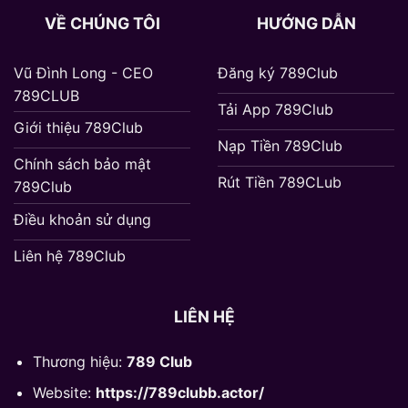
VỀ CHÚNG TÔI
HƯỚNG DẪN
Vũ Đình Long - CEO
Đăng ký 789Club
789CLUB
Tải App 789Club
Giới thiệu 789Club
Nạp Tiền 789Club
Chính sách bảo mật
Rút Tiền 789CLub
789Club
Điều khoản sử dụng
Liên hệ 789Club
LIÊN HỆ
Thương hiệu:
789 Club
Website:
https://789clubb.actor/