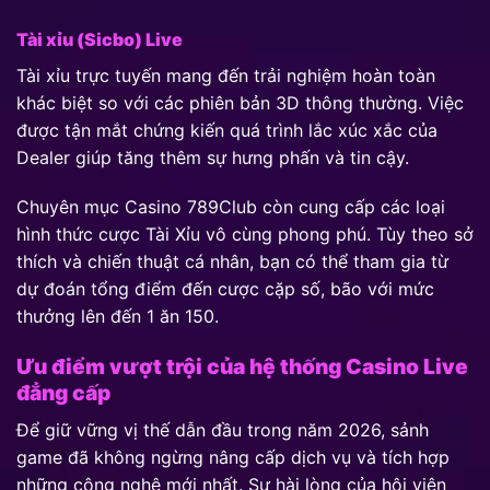
Tài xỉu (Sicbo) Live
Tài xỉu trực tuyến mang đến trải nghiệm hoàn toàn
khác biệt so với các phiên bản 3D thông thường. Việc
được tận mắt chứng kiến quá trình lắc xúc xắc của
Dealer giúp tăng thêm sự hưng phấn và tin cậy.
Chuyên mục Casino 789Club còn cung cấp các loại
hình thức cược Tài Xỉu vô cùng phong phú. Tùy theo sở
thích và chiến thuật cá nhân, bạn có thể tham gia từ
dự đoán tổng điểm đến cược cặp số, bão với mức
thưởng lên đến 1 ăn 150.
Ưu điểm vượt trội của hệ thống Casino Live
đẳng cấp
Để giữ vững vị thế dẫn đầu trong năm 2026, sảnh
game đã không ngừng nâng cấp dịch vụ và tích hợp
những công nghệ mới nhất. Sự hài lòng của hội viên