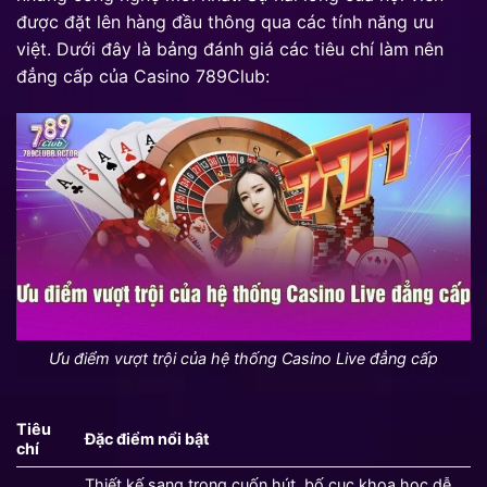
được đặt lên hàng đầu thông qua các tính năng ưu
việt. Dưới đây là bảng đánh giá các tiêu chí làm nên
đẳng cấp của Casino 789Club:
Ưu điểm vượt trội của hệ thống Casino Live đẳng cấp
Tiêu
Đặc điểm nổi bật
chí
Thiết kế sang trọng cuốn hút, bố cục khoa học dễ