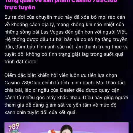
trực tuyến
Sự ra đời của chuyên mục này đã xóa bỏ mọi rào cản
về khoảng cách địa lý, mang không khí náo nhiệt của
những sòng bài Las Vegas đến gần hơn với người Việt.
Hệ thống được đầu tư bài bản về cơ sở hạ tầng truyền
dẫn, đảm bảo hình ảnh sắc nét, âm thanh trung thực và
tuyệt đối không có tình trạng giật lag trong suốt quá
trình đặt cược.
Điểm đặc biệt khiến hội viên luôn ưu tiên lựa chọn
Casino 789Club chính là tính minh bạch. Mọi thao tác
chia bài, lắc xí ngầu của Dealer đều được quay cận
cảnh từ nhiều góc máy khác nhau. Điều này giúp người
tham gia dễ dàng giám sát và yên tâm về mức độ
xanh chín tuyệt đối của kết quả.