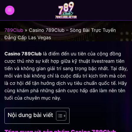
Bỏ
qua
nội
dung
789Club
»
Casino 789Club – Sòng Bài Trực Tuyến
Đẳng Cấp Las Vegas
Casino 789Club
là điểm đến ưu tiên của cộng đồng
cược thủ nhờ sự kết hợp giữa kỹ thuật livestream tiên
tiến và không gian giải trí sang trọng bậc nhất. Tại đây,
mỗi ván bài không chỉ là cuộc đấu trí kịch tính mà còn
là cơ hội để tận hưởng dịch vụ tiêu chuẩn quốc tế. Hãy
cùng khám phá những sảnh cược hấp dẫn làm nên tên
tuổi của chuyên mục này.
Nội dung bài viết
Tổng quan về sản phẩm Casino 789Club