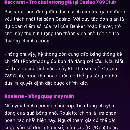
Baccarat – Trò chơi vương giả tại Casino 789Club
Baccarat luôn đứng đầu danh sách các tựa game được
yêu thích nhất tại sảnh Casino. Với quy tắc đơn giản là
dự đoán điểm số của hai cửa Banker hoặc Player, trò
chơi này thu hút lượng lớn thành viên nhờ tốc độ trả
thưởng nhanh chóng.
Không chỉ vậy, hệ thống còn cung cấp bảng thống kê
chi tiết (Roadmap) giúp bạn dễ dàng soi cầu. Nếu biết
cách tận dụng tính năng này khi thử sức với Casino
789Club, cược thủ hoàn toàn có thể gia tăng cơ hội
đưa ra quyết định đặt cược chính xác.
Roulette – Vòng quay may mắn
Nếu yêu thích cảm giác hồi hộp theo từng chuyển
động của quả bóng nhỏ, Roulette chính là lựa chọn
hoàn hảo nhất hiện nay. Người tham gia có thể đặt
cược vào số đơn, nhóm số, màu sắc (Đỏ/Đen) hoặc