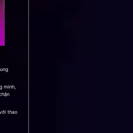
rung
g minh,
chặn
với thao