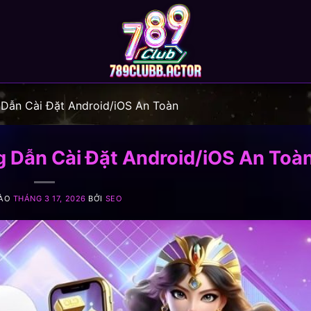
Dẫn Cài Đặt Android/iOS An Toàn
g Dẫn Cài Đặt Android/iOS An Toà
VÀO
THÁNG 3 17, 2026
BỞI
SEO