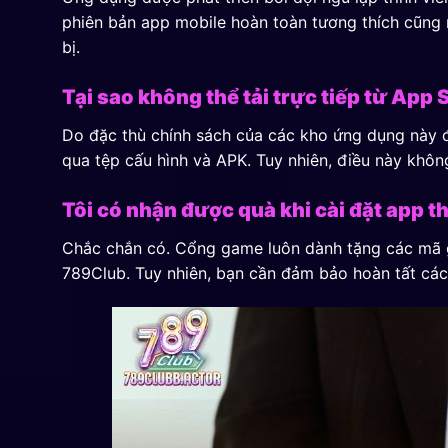
phiên bản app mobile hoàn toàn tương thích cũng 
bị.
Tại sao không thể tải trực tiếp từ App 
Do đặc thù chính sách của các kho ứng dụng này đ
qua tệp cấu hình và APK. Tuy nhiên, điều này khôn
Tôi có nhận được quà khi cài đặt app 
Chắc chắn có. Cổng game luôn dành tặng các mã g
789Club. Tuy nhiên, bạn cần đảm bảo hoàn tất các