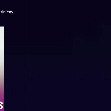
tin cậy