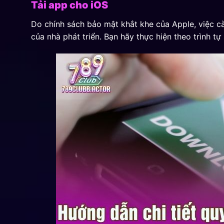
Tải app cho iOS
Do chính sách bảo mật khắt khe của Apple, việc cà
của nhà phát triển. Bạn hãy thực hiện theo trình t