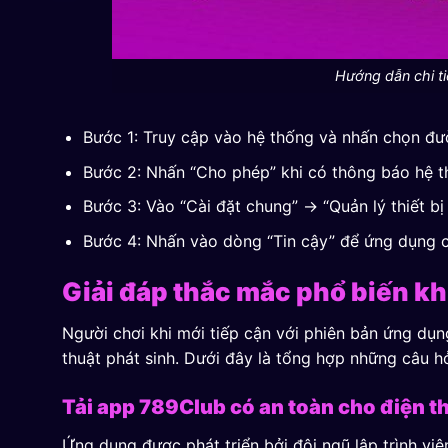
Hướng dẫn chi ti
Bước 1: Truy cập vào hệ thống và nhấn chọn đư
Bước 2: Nhấn “Cho phép” khi có thông báo hệ t
Bước 3: Vào “Cài đặt chung” -> “Quản lý thiết b
Bước 4: Nhấn vào dòng “Tin cậy” để ứng dụng c
Giải đáp thắc mắc phổ biến kh
Người chơi khi mới tiếp cận với phiên bản ứng dụn
thuật phát sinh. Dưới đây là tổng hợp những câu hỏ
Tải app 789Club có an toàn cho điện t
Ứng dụng được phát triển bởi đội ngũ lập trình vi