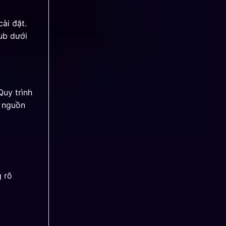
ài đặt.
ub dưới
Quy trình
ừ nguồn
g rõ