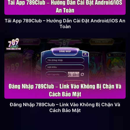
Tải App 789Club – Hướng Dẫn Cài Đặt Android/iOS An
Toàn
Đăng Nhập 789Club – Link Vào Không Bị Chặn Và
Cách Bảo Mật