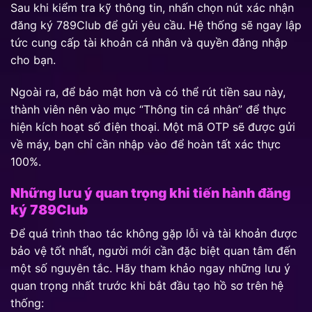
Sau khi kiểm tra kỹ thông tin, nhấn chọn nút xác nhận
đăng ký 789Club để gửi yêu cầu. Hệ thống sẽ ngay lập
tức cung cấp tài khoản cá nhân và quyền đăng nhập
cho bạn.
Ngoài ra, để bảo mật hơn và có thể rút tiền sau này,
thành viên nên vào mục “Thông tin cá nhân” để thực
hiện kích hoạt số điện thoại. Một mã OTP sẽ được gửi
về máy, bạn chỉ cần nhập vào để hoàn tất xác thực
100%.
Những lưu ý quan trọng khi tiến hành đăng
ký 789Club
Để quá trình thao tác không gặp lỗi và tài khoản được
bảo vệ tốt nhất, người mới cần đặc biệt quan tâm đến
một số nguyên tắc. Hãy tham khảo ngay những lưu ý
quan trọng nhất trước khi bắt đầu tạo hồ sơ trên hệ
thống: