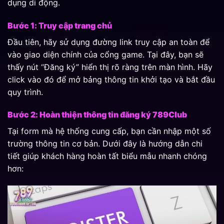
dụng di động.
Bước 1: Truy cập trang chủ
Đầu tiên, hãy sử dụng đường link truy cập an toàn để
vào giao diện chính của cổng game. Tại đây, bạn sẽ
thấy nút “Đăng ký” hiển thị rõ ràng trên màn hình. Hãy
click vào đó để mở bảng thông tin khởi tạo và bắt đầu
quy trình.
Bước 2: Hoàn thiện thông tin đăng ký 789Club
Tại form mà hệ thống cung cấp, bạn cần nhập một số
trường thông tin cơ bản. Dưới đây là hướng dẫn chi
tiết giúp khách hàng hoàn tất biểu mẫu nhanh chóng
hơn: