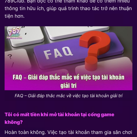
789Club. Bạn đọc có thể tham khảo để có thêm nhiều
thông tin hữu ích, giúp quá trình thao tác trở nên thuận
tiện hơn.
FAQ – Giải đáp thắc mắc về việc tạo tài khoản giải trí
Tôi có mất tiền khi mở tài khoản tại cổng game
không?
Hoàn toàn không. Việc tạo tài khoản tham gia sân chơi