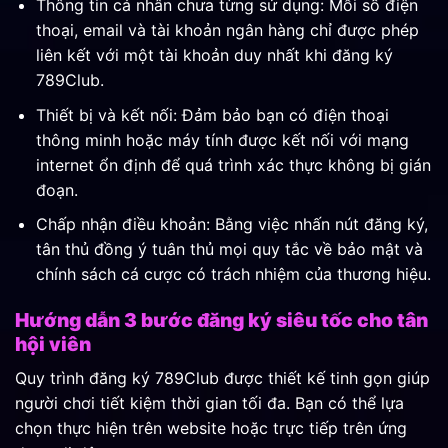
Thông tin cá nhân chưa từng sử dụng: Mỗi số điện
thoại, email và tài khoản ngân hàng chỉ được phép
liên kết với một tài khoản duy nhất khi đăng ký
789Club.
Thiết bị và kết nối: Đảm bảo bạn có điện thoại
thông minh hoặc máy tính được kết nối với mạng
internet ổn định để quá trình xác thực không bị gián
đoạn.
Chấp nhận điều khoản: Bằng việc nhấn nút đăng ký,
tân thủ đồng ý tuân thủ mọi quy tắc về bảo mật và
chính sách cá cược có trách nhiệm của thương hiệu.
Hướng dẫn 3 bước đăng ký siêu tốc cho tân
hội viên
Quy trình đăng ký 789Club được thiết kế tinh gọn giúp
người chơi tiết kiệm thời gian tối đa. Bạn có thể lựa
chọn thực hiện trên website hoặc trực tiếp trên ứng