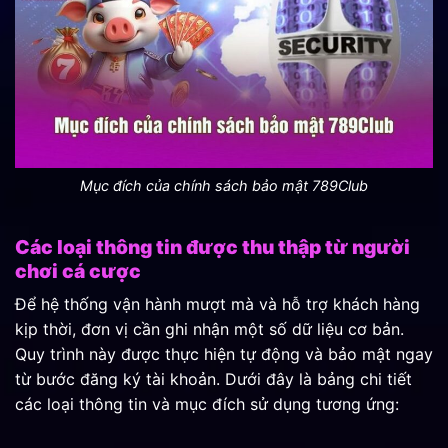
Mục đích của chính sách bảo mật 789Club
Các loại thông tin được thu thập từ người
chơi cá cược
Để hệ thống vận hành mượt mà và hỗ trợ khách hàng
kịp thời, đơn vị cần ghi nhận một số dữ liệu cơ bản.
Quy trình này được thực hiện tự động và bảo mật ngay
từ bước đăng ký tài khoản. Dưới đây là bảng chi tiết
các loại thông tin và mục đích sử dụng tương ứng: