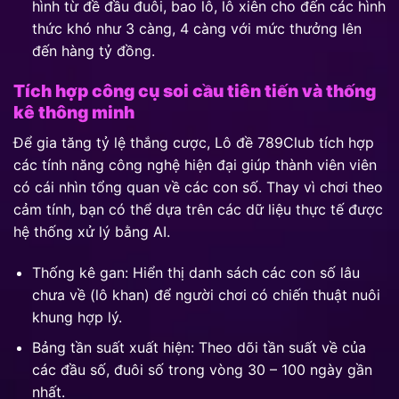
hình từ đề đầu đuôi, bao lô, lô xiên cho đến các hình
thức khó như 3 càng, 4 càng với mức thưởng lên
đến hàng tỷ đồng.
Tích hợp công cụ soi cầu tiên tiến và thống
kê thông minh
Để gia tăng tỷ lệ thắng cược, Lô đề 789Club tích hợp
các tính năng công nghệ hiện đại giúp thành viên viên
có cái nhìn tổng quan về các con số. Thay vì chơi theo
cảm tính, bạn có thể dựa trên các dữ liệu thực tế được
hệ thống xử lý bằng AI.
Thống kê gan: Hiển thị danh sách các con số lâu
chưa về (lô khan) để người chơi có chiến thuật nuôi
khung hợp lý.
Bảng tần suất xuất hiện: Theo dõi tần suất về của
các đầu số, đuôi số trong vòng 30 – 100 ngày gần
nhất.