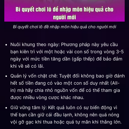
Bí quyết chơi lô đề nhập môn hiệu quả cho người mới
Nuôi khung theo ngày: Phương pháp này yêu cầu
bạn kiên trì với một hoặc vài con số trong vòng 3-5
ngày với mức tiền tăng dần (gấp thếp) để bảo đảm
khi về sẽ có lãi.
Quản lý vốn chặt chẽ: Tuyệt đối không bao giờ đánh
hết số tiền đang có vào một con số duy nhất (All-
in) mà hãy chia nhỏ nguồn vốn để có thể tham gia
được nhiều vòng cược khác nhau.
Giữ vững tâm lý: Kết quả luôn có sự biến động vì
thế bạn cần giữ cái đầu lạnh, không nên quá nóng
vội gỡ gạc khi thua hoặc quá tự mãn khi thắng lớn.