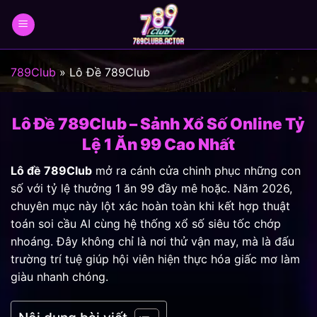
Bỏ
qua
nội
dung
789Club
»
Lô Đề 789Club
Lô Đề 789Club – Sảnh Xổ Số Online Tỷ
Lệ 1 Ăn 99 Cao Nhất
Lô đề 789Club
mở ra cánh cửa chinh phục những con
số với tỷ lệ thưởng 1 ăn 99 đầy mê hoặc. Năm 2026,
chuyên mục này lột xác hoàn toàn khi kết hợp thuật
toán soi cầu AI cùng hệ thống xổ số siêu tốc chớp
nhoáng. Đây không chỉ là nơi thử vận may, mà là đấu
trường trí tuệ giúp hội viên hiện thực hóa giấc mơ làm
giàu nhanh chóng.