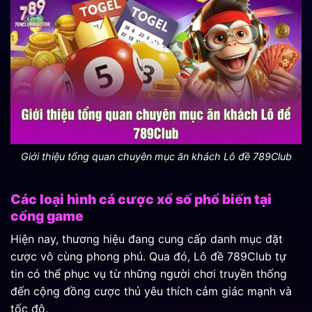
Giới thiệu tổng quan chuyên mục ăn khách Lô đề 789Club
Các loại hình cá cược xổ số phổ biến tại
cổng game
Hiện nay, thương hiệu đang cung cấp danh mục đặt
cược vô cùng phong phú. Qua đó, Lô đề 789Club tự
tin có thể phục vụ từ những người chơi truyền thống
đến cộng đồng cược thủ yêu thích cảm giác mạnh và
tốc độ.