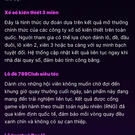
Xổ số kiến thiết 3 miền
Đây là hình thức dự đoán dựa trên kết quả mở thưởng
chính thức của các công ty xổ số kiến thiết trên toàn
quốc. Người tham gia có thể lựa chọn đánh lô, đề, đầu
đuôi, lô xiên 2, xiên 3 hoặc ba càng với sự minh bạch
tuyệt đối. Hệ thống cập nhật kết quả liên tục ngay khi
nhà đài quay số, đảm bảo tính công bằng.
Lô đề 789Club siêu tốc
Dành cho những hội viên không muốn chờ đợi đến
khung giờ quay thưởng cuối ngày, sản phẩm này đang
mang đến trải nghiệm liên tục. Kết quả được cổng
game vận hành theo thuật toán ngẫu nhiên (RNG) đã
qua kiểm định quốc tế, đảm bảo mỗi vòng quay đều
xanh chín và không có sự can thiệp.