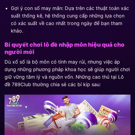
Gợi ý con số may mắn: Dựa trên các thuật toán xác
suất thống kê, hệ thống cung cấp những lựa chọn
có xác suất về cao nhất trong ngày để bạn tham
khảo.
Bí quyết chơi lô đề nhập môn hiệu quả cho
người mới
Dù xổ số là bộ môn có tính may rủi, nhưng việc áp
dụng những phương pháp khoa học sẽ giúp người chơi
giữ vững tâm lý và nguồn vốn. Những cao thủ tại Lô
đề 789Club thường chia sẻ các bí kíp sau: