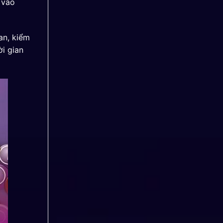
 vào
an, kiểm
ời gian