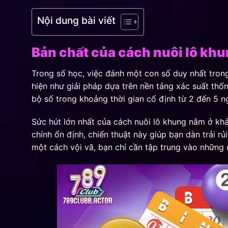
Nội dung bài viết
Bản chất của cách nuôi lô kh
Trong số học, việc đánh một con số duy nhất trong 
hiện như giải pháp dựa trên nền tảng xác suất thố
bộ số trong khoảng thời gian cố định từ 2 đến 5 n
Sức hút lớn nhất của cách nuôi lô khung nằm ở khả
chính ổn định, chiến thuật này giúp bạn dàn trải rủ
một cách vội vã, bạn chỉ cần tập trung vào những 