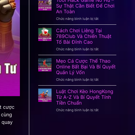
Xỉu
Sự Thật Cần Biết Để Chơi
Rút
An Toàn
Tiền
Chức năng bình luận bị tắt
ở
Mặt
Tool
Và
Hack
Bí
Cách Chơi Liêng Tại
Game
Quyết
789Club Và Chiến Thuật
Nổ
Làm
Tố Bài Đỉnh Cao
Hũ
Chủ
Chức năng bình luận bị tắt
ở
–
Quân
Cách
Sự
Xúc
Chơi
Thật
Mẹo Cá Cược Thể Thao
Xắc
Liêng
Cần
Online Bất Bại Và Bí Quyết
Tại
Biết
Quản Lý Vốn
789Club
Để
Chức năng bình luận bị tắt
ở
Và
Chơi
Mẹo
Chiến
An
Cá
Thuật
Luật Chơi Kèo HongKong
Toàn
Cược
Tố
Từ A-Z Và Bí Quyết Tính
Thể
Bài
Tiền Chuẩn
Thao
Đỉnh
ặt cược
Chức năng bình luận bị tắt
ở
Online
Cao
y cùng
Luật
Bất
Chơi
Bại
ỳ quay
Kèo
Và
HongKong
Bí