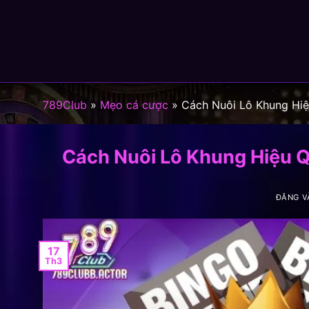
Bỏ
qua
nội
dung
789Club
»
Mẹo cá cược
»
Cách Nuôi Lô Khung Hiệ
Cách Nuôi Lô Khung Hiệu Q
ĐĂNG 
17
Th3