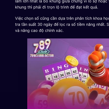
lầm lớn nhất là bỏ khung giữa chừng vì lo sợ hoặc 
khung thì phải đi trọn lộ trình để đạt kết quả.
Việc chọn số cũng cần dựa trên phân tích khoa học
tra tần suất 30 ngày để lọc ra số tiềm năng nhất.
và nâng cao độ chính xác.