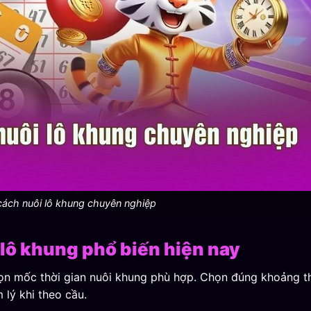
cách nuôi lô khung chuyên nghiệp
 lô khung phổ biến hiện nay
họn mốc thời gian nuôi khung phù hợp. Chọn đúng khoảng th
 lý khi theo cầu.