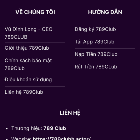
VỀ CHÚNG TÔI
HƯỚNG DẪN
Vũ Đình Long - CEO
Đăng ký 789Club
789CLUB
Tải App 789Club
Giới thiệu 789Club
Nạp Tiền 789Club
Chính sách bảo mật
Rút Tiền 789CLub
789Club
Điều khoản sử dụng
Liên hệ 789Club
LIÊN HỆ
Thương hiệu:
789 Club
Website:
https://789clubb.actor/