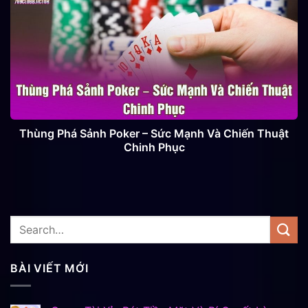
Thùng Phá Sảnh Poker – Sức Mạnh Và Chiến Thuật
Chinh Phục
BÀI VIẾT MỚI