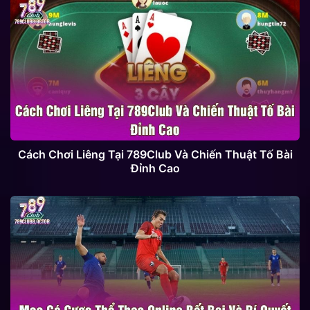
Cách Chơi Liêng Tại 789Club Và Chiến Thuật Tố Bài
Đỉnh Cao